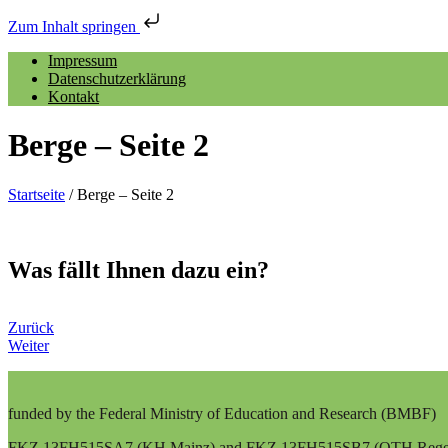
Zum Inhalt springen
Direkt
Impressum
zum
Datenschutzerklärung
Inhalt
Kontakt
Berge – Seite 2
Startseite
/
Berge – Seite 2
Was fällt Ihnen dazu ein?
Zurück
Weiter
funded by the Federal Ministry of Education and Research (BMBF)
FKZ 13FH515SA7 (KH Mainz) and FKZ 13FH515SB7 (OTH Rege